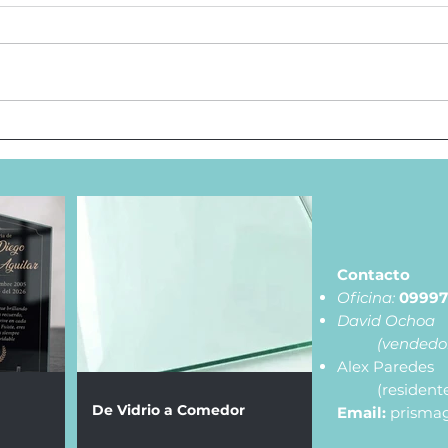
Lápida en Vidrio
De 
Contacto
Oficina:
09997
David Ochoa
(vendedo
Alex Paredes
(resident
De Vidrio a Comedor
Email:
prisma