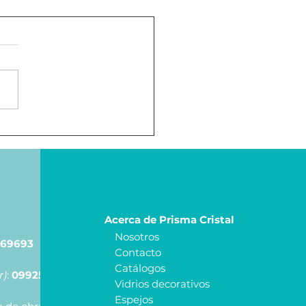
Vidrio a Comedor
Acerca de Prisma Cristal
Nosotros
69693
Contacto
Catálogos
r)
:
0992540017
Vidrios decorativos
Espejos