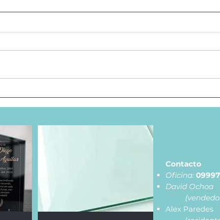
Lápida en Vidrio
De 
Contacto
Oficina:
09997
David Ochoa
(vendedo
Alex Paredes